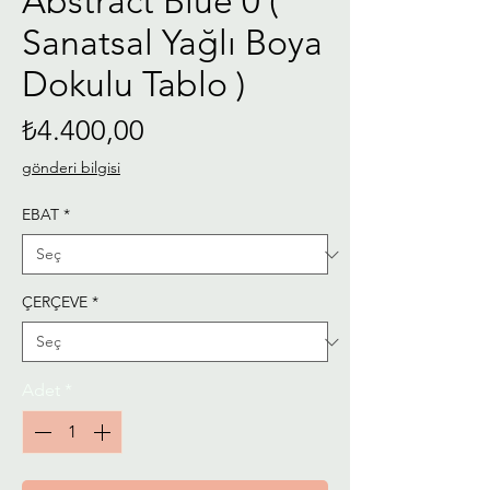
Abstract Blue 0 (
Sanatsal Yağlı Boya
Dokulu Tablo )
Fiyat
₺4.400,00
gönderi bilgisi
EBAT
*
ÇERÇEVE
*
Adet
*