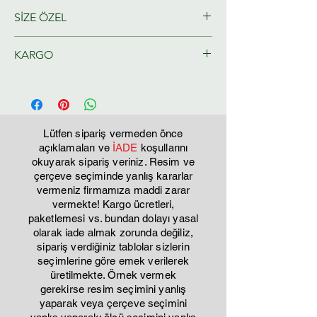
SİZE ÖZEL
Ressamlarımız tarafından size özel
KARGO
olarak hazırlanacaktır.
Tahmini Kargo teslim 2-3 iş günü
Lütfen sipariş vermeden önce
açıklamaları ve
İADE
koşullarını
okuyarak sipariş veriniz. Resim ve
çerçeve seçiminde yanlış kararlar
vermeniz firmamıza maddi zarar
vermekte! Kargo ücretleri,
paketlemesi vs. bundan dolayı yasal
olarak iade almak zorunda değiliz,
sipariş verdiğiniz tablolar sizlerin
seçimlerine göre emek verilerek
üretilmekte. Örnek vermek
gerekirse resim seçimini yanlış
yaparak veya çerçeve seçimini