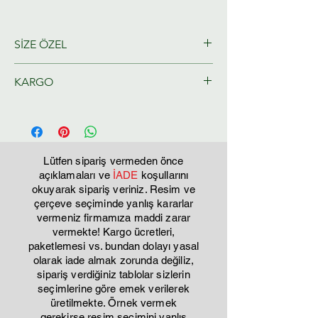
SİZE ÖZEL
Ressamlarımız tarafından size özel
KARGO
olarak hazırlanacaktır.
Tahmini Kargo teslim 2-3 iş günü
Lütfen sipariş vermeden önce
açıklamaları ve
İADE
koşullarını
okuyarak sipariş veriniz. Resim ve
çerçeve seçiminde yanlış kararlar
vermeniz firmamıza maddi zarar
vermekte! Kargo ücretleri,
paketlemesi vs. bundan dolayı yasal
olarak iade almak zorunda değiliz,
sipariş verdiğiniz tablolar sizlerin
seçimlerine göre emek verilerek
üretilmekte. Örnek vermek
gerekirse resim seçimini yanlış