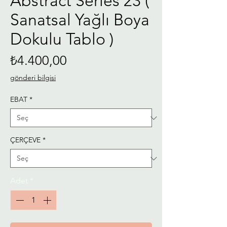
Abstract Series 23 (
Sanatsal Yağlı Boya
Dokulu Tablo )
Fiyat
₺4.400,00
gönderi bilgisi
EBAT
*
ÇERÇEVE
*
Adet
*