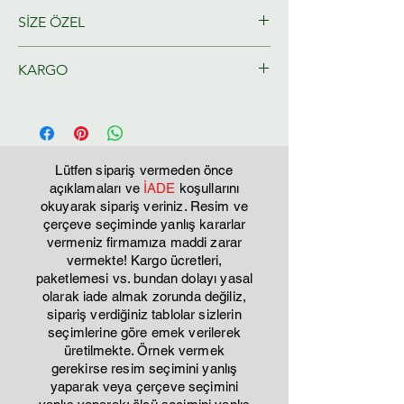
SİZE ÖZEL
Ressamlarımız tarafından size özel
KARGO
olarak hazırlanacaktır.
Tahmini Kargo teslim 2-3 iş günü
Lütfen sipariş vermeden önce
açıklamaları ve
İADE
koşullarını
okuyarak sipariş veriniz. Resim ve
çerçeve seçiminde yanlış kararlar
vermeniz firmamıza maddi zarar
vermekte! Kargo ücretleri,
paketlemesi vs. bundan dolayı yasal
olarak iade almak zorunda değiliz,
sipariş verdiğiniz tablolar sizlerin
seçimlerine göre emek verilerek
üretilmekte. Örnek vermek
gerekirse resim seçimini yanlış
yaparak veya çerçeve seçimini