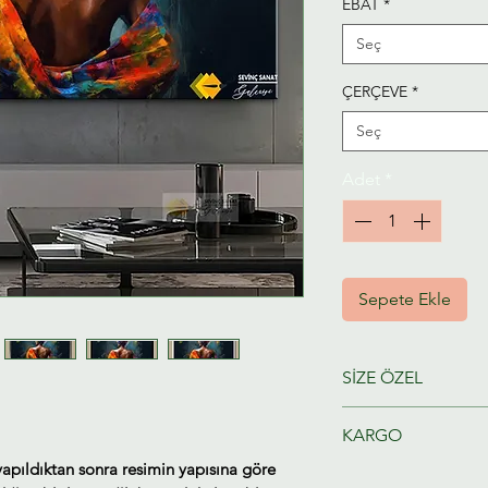
EBAT
*
Seç
ÇERÇEVE
*
Seç
Adet
*
Sepete Ekle
SİZE ÖZEL
Ressamlarımız taraf
KARGO
hazırlanacaktır.
yapıldıktan sonra resimin yapısına göre