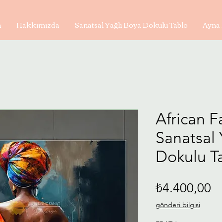
a
Hakkımızda
Sanatsal Yağlı Boya Dokulu Tablo
Ayna 
African F
Sanatsal 
Dokulu Ta
Fi
₺4.400,00
gönderi bilgisi