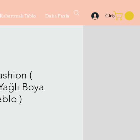
Kabartmalı Tablo
Daha Fazla
Giriş
ashion (
Yağlı Boya
blo )
yat