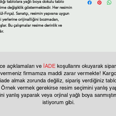
ldığı tablolara yağlı boya dokulu tablo
Tahmini Kargo tesl
sime değişiklik göstermektedir. Her resimin
ül-Fırça). Sanatçı, resimin yapısına uygun
i yerlerine orijinalliğini bozmadan,
lar. Bu çalışmalar resime derinlik ve
ır.
ce açıklamaları ve
İADE
koşullarını okuyarak sipar
r vermeniz firmamıza maddi zarar vermekte! Kargo 
ade almak zorunda değiliz, sipariş verdiğiniz tablo
. Örnek vermek gerekirse resim seçimini yanlış y
mini yanlış yaparak veya orjinal yağlı boya sanmı
istiyorum gibi.