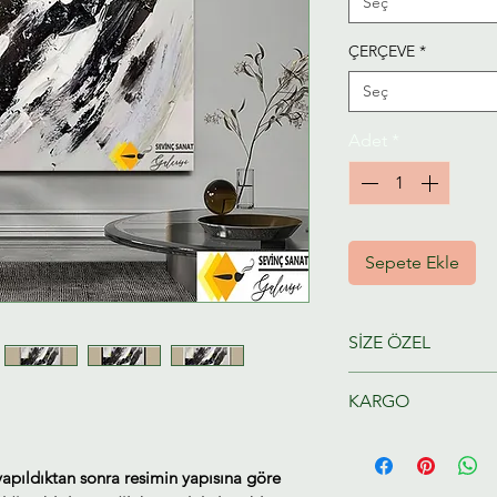
Seç
ÇERÇEVE
*
Seç
Adet
*
Sepete Ekle
SİZE ÖZEL
Ressamlarımız taraf
KARGO
hazırlanacaktır.
Tahmini Kargo tesl
yapıldıktan sonra resimin yapısına göre