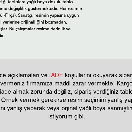
ldığı tablolara yağlı boya dokulu tablo
sime değişiklik göstermektedir. Her resimin
ül-Fırça). Sanatçı, resimin yapısına uygun
i yerlerine orijinalliğini bozmadan,
lar. Bu çalışmalar resime derinlik ve
ır.
ce açıklamaları ve
İADE
koşullarını okuyarak sipar
r vermeniz firmamıza maddi zarar vermekte! Kargo 
ade almak zorunda değiliz, sipariş verdiğiniz tablo
. Örnek vermek gerekirse resim seçimini yanlış y
mini yanlış yaparak veya orjinal yağlı boya sanmı
istiyorum gibi.