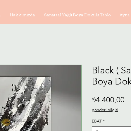
a
Hakkımızda
Sanatsal Yağlı Boya Dokulu Tablo
Ayna 
Black ( S
Boya Dok
Fi
₺4.400,00
gönderi bilgisi
EBAT
*