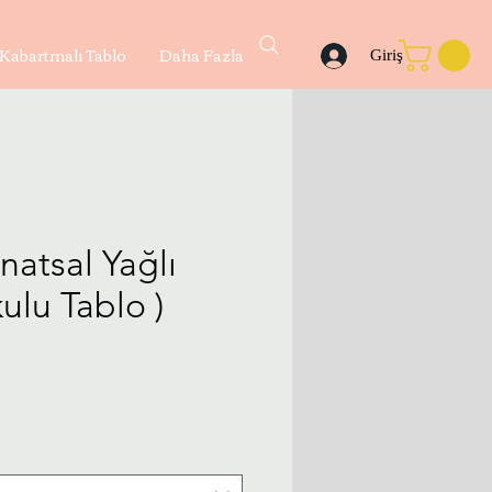
Kabartmalı Tablo
Daha Fazla
Giriş
anatsal Yağlı
ulu Tablo )
yat