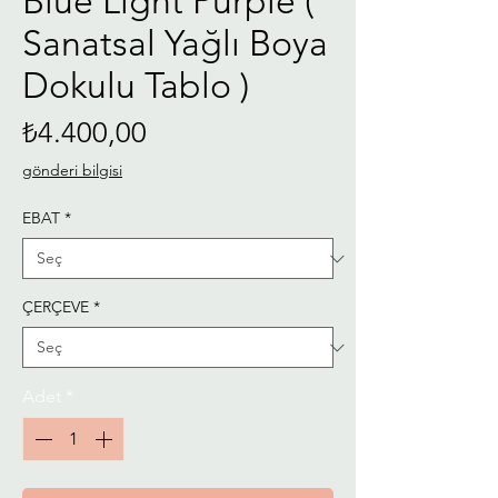
Blue Light Purple (
Sanatsal Yağlı Boya
Dokulu Tablo )
Fiyat
₺4.400,00
gönderi bilgisi
EBAT
*
ÇERÇEVE
*
Adet
*