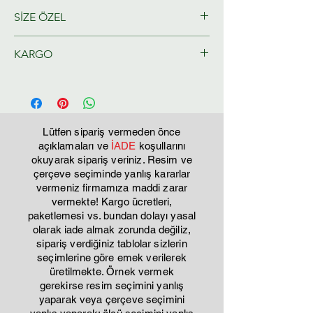
SİZE ÖZEL
Ressamlarımız tarafından size özel
KARGO
olarak hazırlanacaktır.
Tahmini Kargo teslim 2-3 iş günü
Lütfen sipariş vermeden önce
açıklamaları ve
İADE
koşullarını
okuyarak sipariş veriniz. Resim ve
çerçeve seçiminde yanlış kararlar
vermeniz firmamıza maddi zarar
vermekte! Kargo ücretleri,
paketlemesi vs. bundan dolayı yasal
olarak iade almak zorunda değiliz,
sipariş verdiğiniz tablolar sizlerin
seçimlerine göre emek verilerek
üretilmekte. Örnek vermek
gerekirse resim seçimini yanlış
yaparak veya çerçeve seçimini