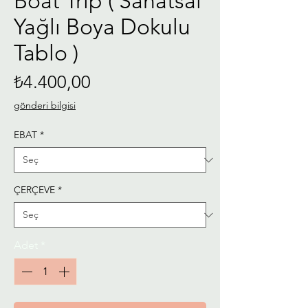
Boat Trip ( Sanatsal
Yağlı Boya Dokulu
Tablo )
Fiyat
₺4.400,00
gönderi bilgisi
EBAT
*
ÇERÇEVE
*
Adet
*