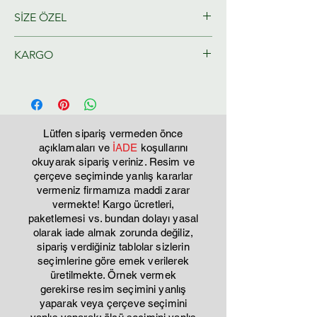
SİZE ÖZEL
KARGO
Ressamlarımız tarafından size özel
olarak hazırlanacaktır.
Tahmini Kargo teslim 2-3 iş günü
Lütfen sipariş vermeden önce
açıklamaları ve
İADE
koşullarını
okuyarak sipariş veriniz. Resim ve
çerçeve seçiminde yanlış kararlar
vermeniz firmamıza maddi zarar
vermekte! Kargo ücretleri,
paketlemesi vs. bundan dolayı yasal
olarak iade almak zorunda değiliz,
sipariş verdiğiniz tablolar sizlerin
seçimlerine göre emek verilerek
üretilmekte. Örnek vermek
gerekirse resim seçimini yanlış
yaparak veya çerçeve seçimini