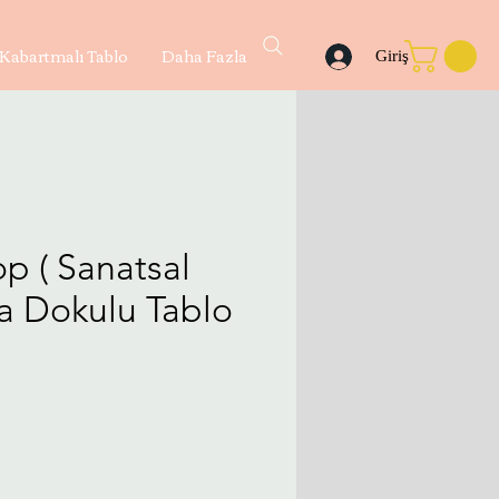
Kabartmalı Tablo
Daha Fazla
Giriş
p ( Sanatsal
ya Dokulu Tablo
yat