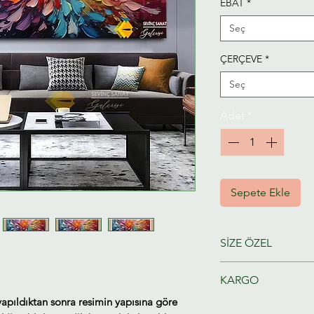
EBAT
*
Seç
ÇERÇEVE
*
Seç
Adet
*
Sepete Ekle
SİZE ÖZEL
Ressamlarımız taraf
KARGO
hazırlanacaktır.
yapıldıktan sonra resimin yapısına göre
Tahmini Kargo tesl