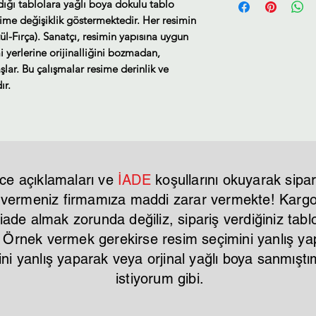
ldığı tablolara yağlı boya dokulu tablo
sime değişiklik göstermektedir. Her resimin
ül-Fırça). Sanatçı, resimin yapısına uygun
i yerlerine orijinalliğini bozmadan,
lar. Bu çalışmalar resime derinlik ve
ır.
ce açıklamaları ve
İADE
koşullarını okuyarak sipar
r vermeniz firmamıza maddi zarar vermekte! Kargo 
ade almak zorunda değiliz, sipariş verdiğiniz tablo
. Örnek vermek gerekirse resim seçimini yanlış y
mini yanlış yaparak veya orjinal yağlı boya sanmı
istiyorum gibi.