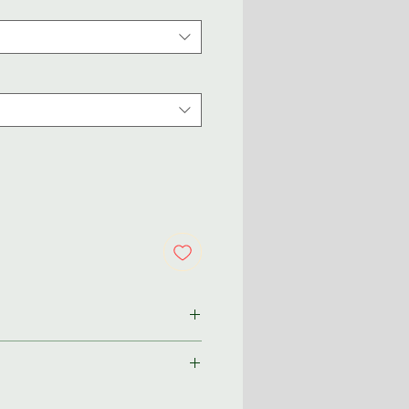
ından size özel olarak
im 2-3 iş günü