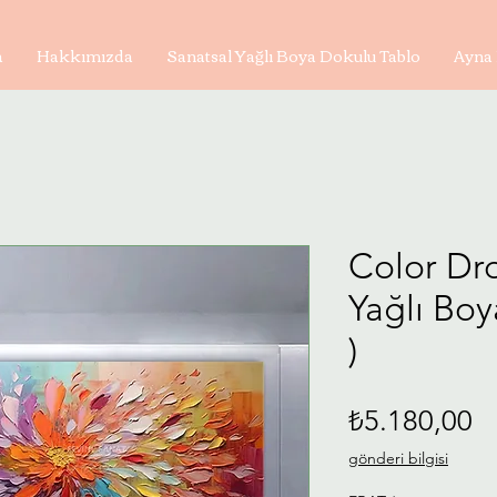
a
Hakkımızda
Sanatsal Yağlı Boya Dokulu Tablo
Ayna 
Color Dro
Yağlı Bo
)
Fi
₺5.180,00
gönderi bilgisi