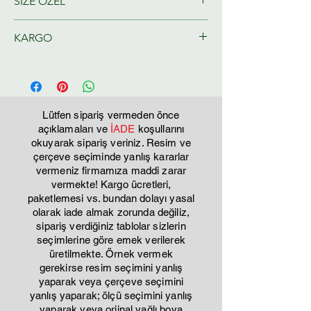
SİZE ÖZEL
Ressamlarımız tarafından size özel
KARGO
olarak hazırlanacaktır.
Tahmini Kargo teslim 2-3 iş günü
Lütfen sipariş vermeden önce
açıklamaları ve
İADE
koşullarını
okuyarak sipariş veriniz. Resim ve
çerçeve seçiminde yanlış kararlar
vermeniz firmamıza maddi zarar
vermekte! Kargo ücretleri,
paketlemesi vs. bundan dolayı yasal
olarak iade almak zorunda değiliz,
sipariş verdiğiniz tablolar sizlerin
seçimlerine göre emek verilerek
üretilmekte. Örnek vermek
gerekirse resim seçimini yanlış
yaparak veya çerçeve seçimini
yanlış yaparak; ölçü seçimini yanlış
yaparak veya orjinal yağlı boya