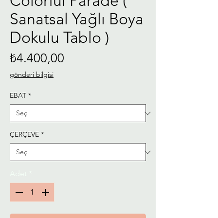
Colorful Parade (
Sanatsal Yağlı Boya
Dokulu Tablo )
Fiyat
₺4.400,00
gönderi bilgisi
EBAT
*
ÇERÇEVE
*
Adet
*