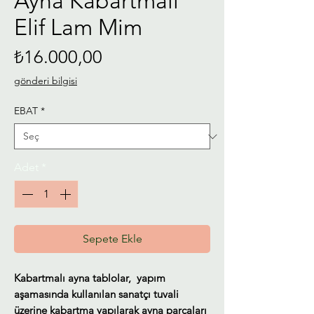
Ayna Kabartmalı
Elif Lam Mim
Fiyat
₺16.000,00
gönderi bilgisi
EBAT
*
Adet
*
Sepete Ekle
Kabartmalı ayna tablolar, yapım
aşamasında kullanılan sanatçı tuvali
üzerine kabartma yapılarak ayna parçaları