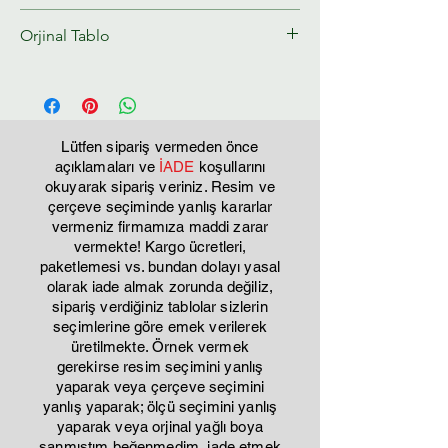
çalışılmamaktadır. Sipariş edildikten
Tahmini kargo teslim süresi : 8-10 gün
Orjinal Tablo
sonra 12 iş günü içersinde kargoya
verilir. nedeni ise; çok emek sarf ettiren
Bu tablo tamamen sıfırdan tuval üzerine
ürünlerdir. özellikle zeminde kullanılan
çalışılmıştır. kesinlikle baskı değildir.
kabartmanın kuruma süresi 10 gündür.
Kesinlikle ucuz, basit yapıştırma ürünler
Lütfen sipariş vermeden önce
değillerdir. görselde görmüş
açıklamaları ve
İADE
koşullarını
olduğunuz ürünün bire bir aynısı
okuyarak sipariş veriniz. Resim ve
yapılamaz % 5 farklılık olabilir el
çerçeve seçiminde yanlış kararlar
vermeniz firmamıza maddi zarar
işçiliği ile yapıldığı için farklılık
vermekte! Kargo ücretleri,
gösterebilir.
paketlemesi vs. bundan dolayı yasal
olarak iade almak zorunda değiliz,
sipariş verdiğiniz tablolar sizlerin
seçimlerine göre emek verilerek
üretilmekte. Örnek vermek
gerekirse resim seçimini yanlış
yaparak veya çerçeve seçimini
yanlış yaparak; ölçü seçimini yanlış
yaparak veya orjinal yağlı boya
sanmıştım beğenmedim, iade etmek