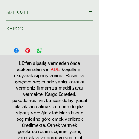
SİZE ÖZEL
Ressamlarımız tarafından size özel
KARGO
olarak hazırlanacaktır.
Tahmini Kargo teslim 2-3 iş günü
Lütfen sipariş vermeden önce
açıklamaları ve
İADE
koşullarını
okuyarak sipariş veriniz. Resim ve
çerçeve seçiminde yanlış kararlar
vermeniz firmamıza maddi zarar
vermekte! Kargo ücretleri,
paketlemesi vs. bundan dolayı yasal
olarak iade almak zorunda değiliz,
sipariş verdiğiniz tablolar sizlerin
seçimlerine göre emek verilerek
üretilmekte. Örnek vermek
gerekirse resim seçimini yanlış
yaparak veya çerçeve seçimini