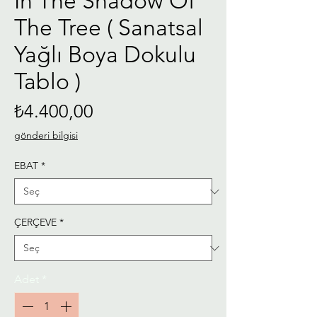
In The Shadow Of
The Tree ( Sanatsal
Yağlı Boya Dokulu
Tablo )
Fiyat
₺4.400,00
gönderi bilgisi
EBAT
*
ÇERÇEVE
*
Adet
*