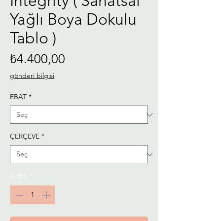
Integrity ( Sanatsal
Yağlı Boya Dokulu
Tablo )
Fiyat
₺4.400,00
gönderi bilgisi
EBAT
*
ÇERÇEVE
*
Adet
*