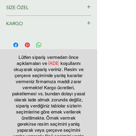
SİZE ÖZEL
Ressamlarımız tarafından size özel
KARGO
olarak hazırlanacaktır.
Tahmini Kargo teslim 2-3 iş günü
Lütfen sipariş vermeden önce
açıklamaları ve
İADE
koşullarını
okuyarak sipariş veriniz. Resim ve
çerçeve seçiminde yanlış kararlar
vermeniz firmamıza maddi zarar
vermekte! Kargo ücretleri,
paketlemesi vs. bundan dolayı yasal
olarak iade almak zorunda değiliz,
sipariş verdiğiniz tablolar sizlerin
seçimlerine göre emek verilerek
üretilmekte. Örnek vermek
gerekirse resim seçimini yanlış
yaparak veya çerçeve seçimini