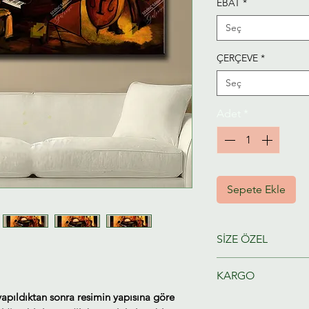
EBAT
*
Seç
ÇERÇEVE
*
Seç
Adet
*
Sepete Ekle
SİZE ÖZEL
Ressamlarımız taraf
KARGO
hazırlanacaktır.
yapıldıktan sonra resimin yapısına göre
Tahmini Kargo tesl