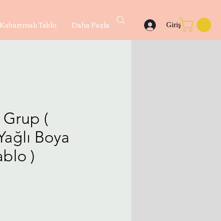
Kabartmalı Tablo
Daha Fazla
Giriş
 Grup (
Yağlı Boya
blo )
yat