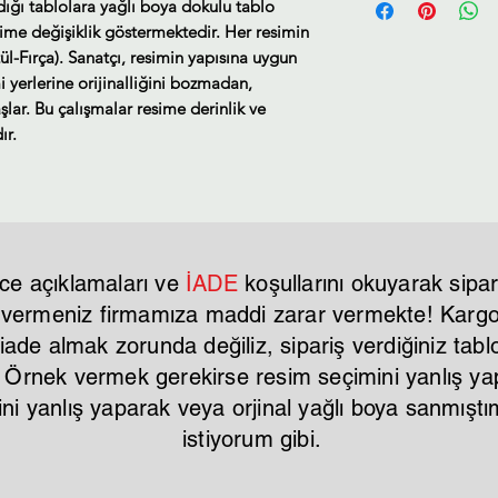
ldığı tablolara yağlı boya dokulu tablo
sime değişiklik göstermektedir. Her resimin
ül-Fırça). Sanatçı, resimin yapısına uygun
i yerlerine orijinalliğini bozmadan,
lar. Bu çalışmalar resime derinlik ve
ır.
ce açıklamaları ve
İADE
koşullarını okuyarak sipar
r vermeniz firmamıza maddi zarar vermekte! Kargo 
ade almak zorunda değiliz, sipariş verdiğiniz tablo
. Örnek vermek gerekirse resim seçimini yanlış y
mini yanlış yaparak veya orjinal yağlı boya sanmı
istiyorum gibi.