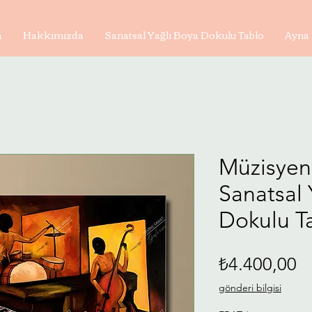
a
Hakkımızda
Sanatsal Yağlı Boya Dokulu Tablo
Ayna 
Müzisyen
Sanatsal 
Dokulu Ta
Fi
₺4.400,00
gönderi bilgisi