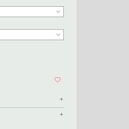
ından size özel olarak
im 2-3 iş günü