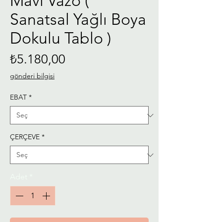
Mavi Vazo (
Sanatsal Yağlı Boya
Dokulu Tablo )
Fiyat
₺5.180,00
gönderi bilgisi
EBAT
*
ÇERÇEVE
*
Adet
*