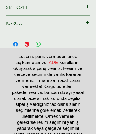
SİZE ÖZEL
Ressamlarımız tarafından size özel
KARGO
olarak hazırlanacaktır.
Tahmini Kargo teslim 2-3 iş günü
Lütfen sipariş vermeden önce
açıklamaları ve
İADE
koşullarını
okuyarak sipariş veriniz. Resim ve
çerçeve seçiminde yanlış kararlar
vermeniz firmamıza maddi zarar
vermekte! Kargo ücretleri,
paketlemesi vs. bundan dolayı yasal
olarak iade almak zorunda değiliz,
sipariş verdiğiniz tablolar sizlerin
seçimlerine göre emek verilerek
üretilmekte. Örnek vermek
gerekirse resim seçimini yanlış
yaparak veya çerçeve seçimini