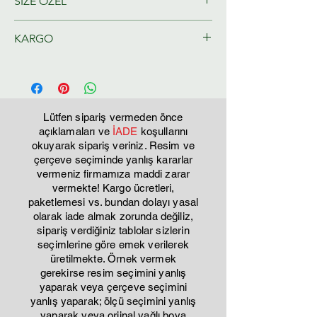
SİZE ÖZEL
Ressamlarımız tarafından size özel
KARGO
olarak hazırlanacaktır.
Tahmini Kargo teslim 2-3 iş günü
Lütfen sipariş vermeden önce
açıklamaları ve
İADE
koşullarını
okuyarak sipariş veriniz. Resim ve
çerçeve seçiminde yanlış kararlar
vermeniz firmamıza maddi zarar
vermekte! Kargo ücretleri,
paketlemesi vs. bundan dolayı yasal
olarak iade almak zorunda değiliz,
sipariş verdiğiniz tablolar sizlerin
seçimlerine göre emek verilerek
üretilmekte. Örnek vermek
gerekirse resim seçimini yanlış
yaparak veya çerçeve seçimini
yanlış yaparak; ölçü seçimini yanlış
yaparak veya orjinal yağlı boya