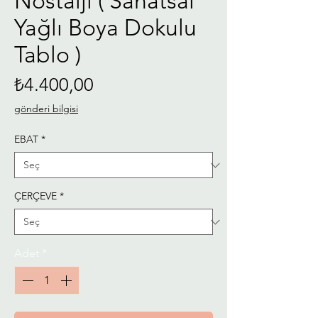
Nostalji ( Sanatsal
Yağlı Boya Dokulu
Tablo )
Fiyat
₺4.400,00
gönderi bilgisi
EBAT
*
ÇERÇEVE
*
Adet
*