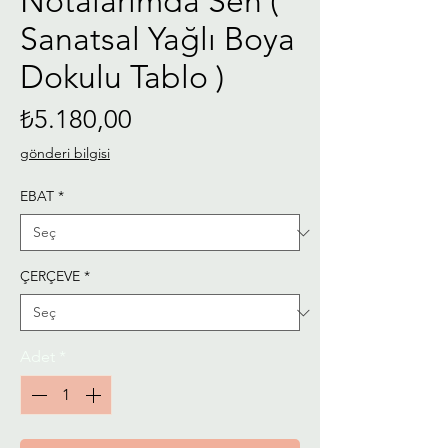
Notalarımda Sen (
Sanatsal Yağlı Boya
Dokulu Tablo )
Fiyat
₺5.180,00
gönderi bilgisi
EBAT
*
ÇERÇEVE
*
Adet
*