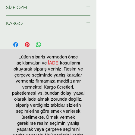
SİZE ÖZEL
Ressamlarımız tarafından size özel
KARGO
olarak hazırlanacaktır.
Tahmini Kargo teslim 2-3 iş günü
Lütfen sipariş vermeden önce
açıklamaları ve
İADE
koşullarını
okuyarak sipariş veriniz. Resim ve
çerçeve seçiminde yanlış kararlar
vermeniz firmamıza maddi zarar
vermekte! Kargo ücretleri,
paketlemesi vs. bundan dolayı yasal
olarak iade almak zorunda değiliz,
sipariş verdiğiniz tablolar sizlerin
seçimlerine göre emek verilerek
üretilmekte. Örnek vermek
gerekirse resim seçimini yanlış
yaparak veya çerçeve seçimini