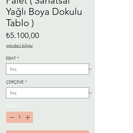
Palet ( Sanatsal
Yağlı Boya Dokulu
Tablo )
Fiyat
₺5.100,00
gönderi bilgisi
EBAT
*
ÇERÇEVE
*
Adet
*