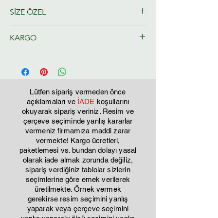
SİZE ÖZEL
Ressamlarımız tarafından size özel
KARGO
olarak hazırlanacaktır.
Tahmini Kargo teslim 2-3 iş günü
Lütfen sipariş vermeden önce
açıklamaları ve
İADE
koşullarını
okuyarak sipariş veriniz. Resim ve
çerçeve seçiminde yanlış kararlar
vermeniz firmamıza maddi zarar
vermekte! Kargo ücretleri,
paketlemesi vs. bundan dolayı yasal
olarak iade almak zorunda değiliz,
sipariş verdiğiniz tablolar sizlerin
seçimlerine göre emek verilerek
üretilmekte. Örnek vermek
gerekirse resim seçimini yanlış
yaparak veya çerçeve seçimini