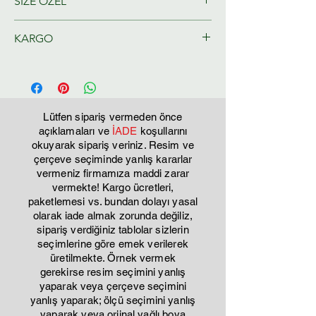
SİZE ÖZEL
Ressamlarımız tarafından size özel
KARGO
olarak hazırlanacaktır.
Tahmini Kargo teslim 2-3 iş günü
Lütfen sipariş vermeden önce
açıklamaları ve
İADE
koşullarını
okuyarak sipariş veriniz. Resim ve
çerçeve seçiminde yanlış kararlar
vermeniz firmamıza maddi zarar
vermekte! Kargo ücretleri,
paketlemesi vs. bundan dolayı yasal
olarak iade almak zorunda değiliz,
sipariş verdiğiniz tablolar sizlerin
seçimlerine göre emek verilerek
üretilmekte. Örnek vermek
gerekirse resim seçimini yanlış
yaparak veya çerçeve seçimini
yanlış yaparak; ölçü seçimini yanlış
yaparak veya orjinal yağlı boya