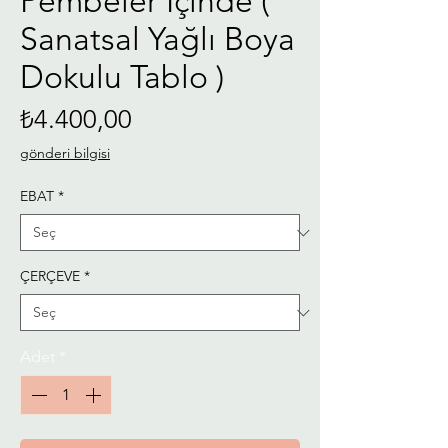
Pembeler İçinde (
Sanatsal Yağlı Boya
Dokulu Tablo )
Fiyat
₺4.400,00
gönderi bilgisi
EBAT
*
ÇERÇEVE
*
Adet
*