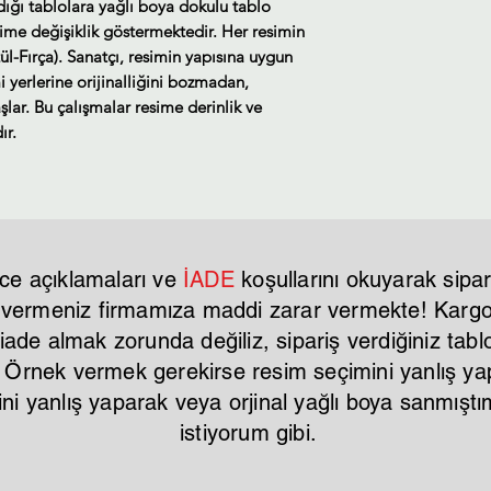
ldığı tablolara yağlı boya dokulu tablo
sime değişiklik göstermektedir. Her resimin
ül-Fırça). Sanatçı, resimin yapısına uygun
i yerlerine orijinalliğini bozmadan,
lar. Bu çalışmalar resime derinlik ve
ır.
ce açıklamaları ve
İADE
koşullarını okuyarak sipar
r vermeniz firmamıza maddi zarar vermekte! Kargo 
ade almak zorunda değiliz, sipariş verdiğiniz tablo
. Örnek vermek gerekirse resim seçimini yanlış y
mini yanlış yaparak veya orjinal yağlı boya sanmı
istiyorum gibi.