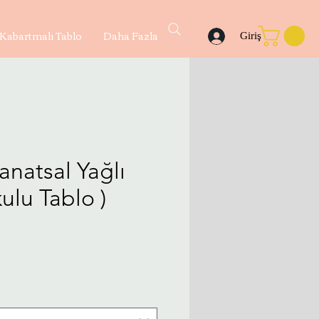
Kabartmalı Tablo
Daha Fazla
Giriş
Sanatsal Yağlı
ulu Tablo )
yat