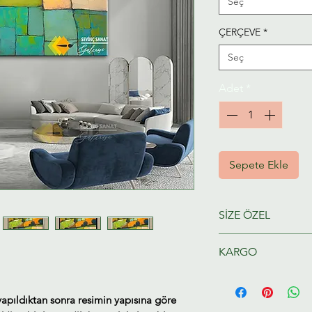
Seç
ÇERÇEVE
*
Seç
Adet
*
Sepete Ekle
SİZE ÖZEL
Ressamlarımız taraf
KARGO
hazırlanacaktır.
Tahmini Kargo tesl
yapıldıktan sonra resimin yapısına göre