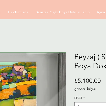
a
Hakkımızda
Sanatsal Yağlı Boya Dokulu Tablo
Ayna 
Peyzaj ( 
Boya Dok
Fi
₺5.100,00
gönderi bilgisi
EBAT
*