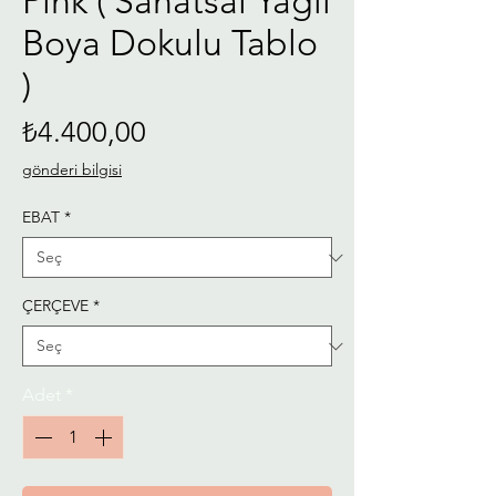
Pink ( Sanatsal Yağlı
Boya Dokulu Tablo
)
Fiyat
₺4.400,00
gönderi bilgisi
EBAT
*
ÇERÇEVE
*
Adet
*