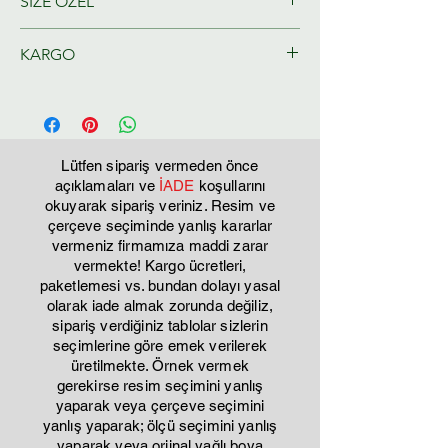
SİZE ÖZEL
Ressamlarımız tarafından size özel
KARGO
olarak hazırlanacaktır.
Tahmini Kargo teslim 2-3 iş günü
Lütfen sipariş vermeden önce
açıklamaları ve
İADE
koşullarını
okuyarak sipariş veriniz. Resim ve
çerçeve seçiminde yanlış kararlar
vermeniz firmamıza maddi zarar
vermekte! Kargo ücretleri,
paketlemesi vs. bundan dolayı yasal
olarak iade almak zorunda değiliz,
sipariş verdiğiniz tablolar sizlerin
seçimlerine göre emek verilerek
üretilmekte. Örnek vermek
gerekirse resim seçimini yanlış
yaparak veya çerçeve seçimini
yanlış yaparak; ölçü seçimini yanlış
yaparak veya orjinal yağlı boya