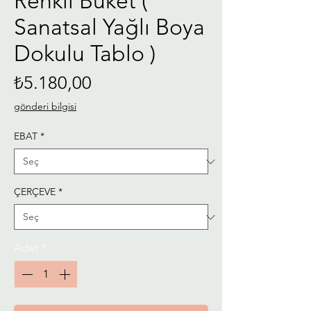
Renkli Buket (
Sanatsal Yağlı Boya
Dokulu Tablo )
Fiyat
₺5.180,00
gönderi bilgisi
EBAT
*
ÇERÇEVE
*
Adet
*