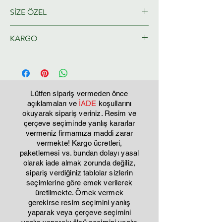
SİZE ÖZEL
KARGO
Ressamlarımız tarafından size özel
olarak hazırlanacaktır.
ahmini Kargo teslim 2-3 iş günü
Lütfen sipariş vermeden önce
açıklamaları ve
İADE
koşullarını
okuyarak sipariş veriniz. Resim ve
çerçeve seçiminde yanlış kararlar
vermeniz firmamıza maddi zarar
vermekte! Kargo ücretleri,
paketlemesi vs. bundan dolayı yasal
olarak iade almak zorunda değiliz,
sipariş verdiğiniz tablolar sizlerin
seçimlerine göre emek verilerek
üretilmekte. Örnek vermek
gerekirse resim seçimini yanlış
yaparak veya çerçeve seçimini