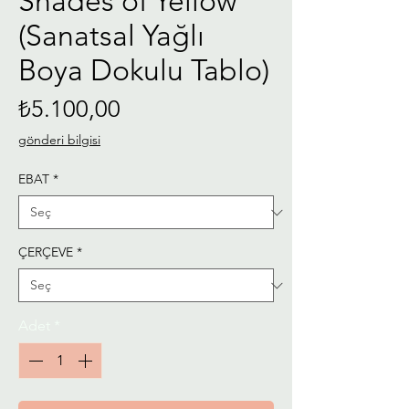
Shades of Yellow
(Sanatsal Yağlı
Boya Dokulu Tablo)
Fiyat
₺5.100,00
gönderi bilgisi
EBAT
*
ÇERÇEVE
*
Adet
*