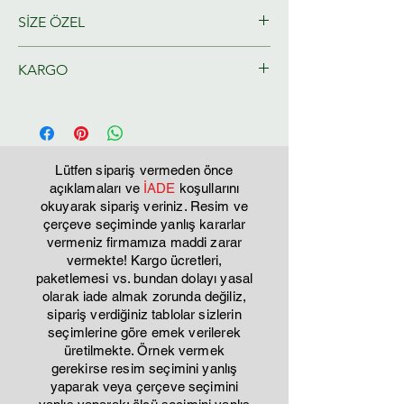
SİZE ÖZEL
KARGO
Ressamlarımız tarafından size özel
olarak hazırlanacaktır.
Tahmini Kargo teslim 2-3 iş günü
Lütfen sipariş vermeden önce
açıklamaları ve
İADE
koşullarını
okuyarak sipariş veriniz. Resim ve
çerçeve seçiminde yanlış kararlar
vermeniz firmamıza maddi zarar
vermekte! Kargo ücretleri,
paketlemesi vs. bundan dolayı yasal
olarak iade almak zorunda değiliz,
sipariş verdiğiniz tablolar sizlerin
seçimlerine göre emek verilerek
üretilmekte. Örnek vermek
gerekirse resim seçimini yanlış
yaparak veya çerçeve seçimini