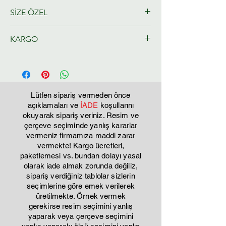
SİZE ÖZEL
Ressamlarımız tarafından size özel
KARGO
olarak hazırlanacaktır.
Tahmini Kargo teslim 2-3 iş günü
Lütfen sipariş vermeden önce
açıklamaları ve
İADE
koşullarını
okuyarak sipariş veriniz. Resim ve
çerçeve seçiminde yanlış kararlar
vermeniz firmamıza maddi zarar
vermekte! Kargo ücretleri,
paketlemesi vs. bundan dolayı yasal
olarak iade almak zorunda değiliz,
sipariş verdiğiniz tablolar sizlerin
seçimlerine göre emek verilerek
üretilmekte. Örnek vermek
gerekirse resim seçimini yanlış
yaparak veya çerçeve seçimini