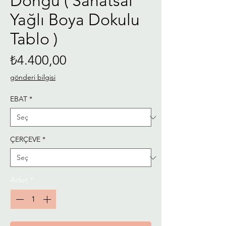
Döngü ( Sanatsal
Yağlı Boya Dokulu
Tablo )
Fiyat
₺4.400,00
gönderi bilgisi
EBAT
*
ÇERÇEVE
*
Adet
*