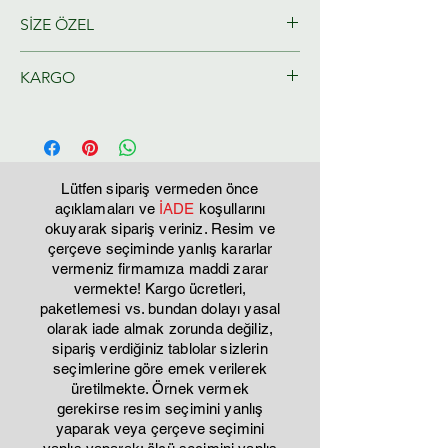
SİZE ÖZEL
Ressamlarımız tarafından size özel
KARGO
olarak hazırlanacaktır.
Tahmini Kargo teslim 2-3 iş günü
Lütfen sipariş vermeden önce
açıklamaları ve
İADE
koşullarını
okuyarak sipariş veriniz. Resim ve
çerçeve seçiminde yanlış kararlar
vermeniz firmamıza maddi zarar
vermekte! Kargo ücretleri,
paketlemesi vs. bundan dolayı yasal
olarak iade almak zorunda değiliz,
sipariş verdiğiniz tablolar sizlerin
seçimlerine göre emek verilerek
üretilmekte. Örnek vermek
gerekirse resim seçimini yanlış
yaparak veya çerçeve seçimini