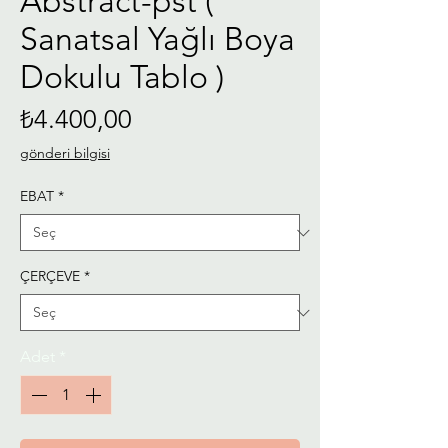
Abstract-pst (
Sanatsal Yağlı Boya
Dokulu Tablo )
Fiyat
₺4.400,00
gönderi bilgisi
EBAT
*
ÇERÇEVE
*
Adet
*