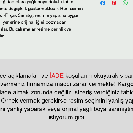
ldığı tablolara yağlı boya dokulu tablo
Tahmini Kargo tesl
sime değişiklik göstermektedir. Her resimin
ül-Fırça). Sanatçı, resimin yapısına uygun
i yerlerine orijinalliğini bozmadan,
lar. Bu çalışmalar resime derinlik ve
ır.
ce açıklamaları ve
İADE
koşullarını okuyarak sipar
r vermeniz firmamıza maddi zarar vermekte! Kargo 
ade almak zorunda değiliz, sipariş verdiğiniz tablo
. Örnek vermek gerekirse resim seçimini yanlış y
mini yanlış yaparak veya orjinal yağlı boya sanmı
istiyorum gibi.