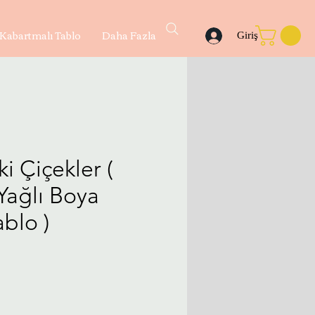
Kabartmalı Tablo
Daha Fazla
Giriş
 Çiçekler (
Yağlı Boya
blo )
yat