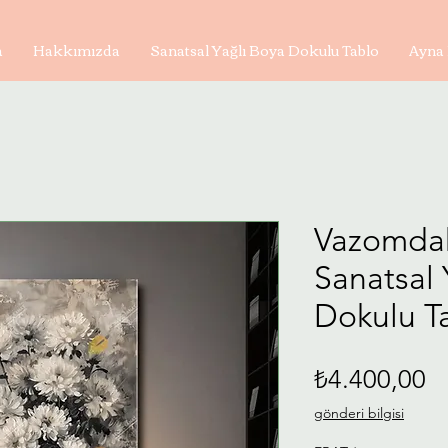
a
Hakkımızda
Sanatsal Yağlı Boya Dokulu Tablo
Ayna 
Vazomdaki
Sanatsal 
Dokulu Ta
Fi
₺4.400,00
gönderi bilgisi