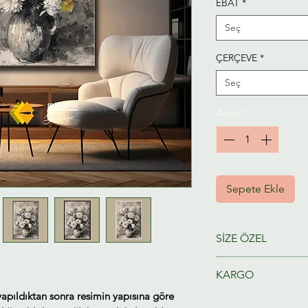
EBAT
*
Seç
ÇERÇEVE
*
Seç
Adet
*
Sepete Ekle
SİZE ÖZEL
Ressamlarımız taraf
KARGO
hazırlanacaktır.
yapıldıktan sonra resimin yapısına göre