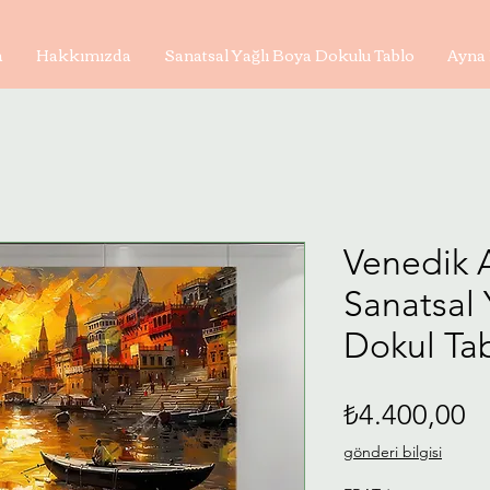
a
Hakkımızda
Sanatsal Yağlı Boya Dokulu Tablo
Ayna 
Venedik A
Sanatsal 
Dokul Tab
Fi
₺4.400,00
gönderi bilgisi