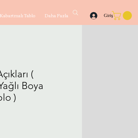
Kabartmalı Tablo
Daha Fazla
Giriş
çıkları (
Yağlı Boya
lo )
yat