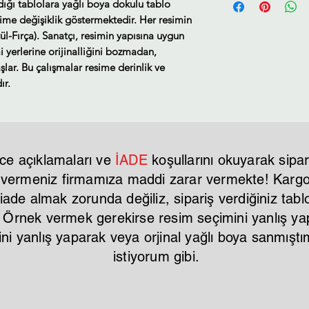
ldığı tablolara yağlı boya dokulu tablo
Tahmini Kargo tesl
sime değişiklik göstermektedir. Her resimin
ül-Fırça). Sanatçı, resimin yapısına uygun
i yerlerine orijinalliğini bozmadan,
lar. Bu çalışmalar resime derinlik ve
ır.
ce açıklamaları ve
İADE
koşullarını okuyarak sipar
r vermeniz firmamıza maddi zarar vermekte! Kargo 
ade almak zorunda değiliz, sipariş verdiğiniz tablo
. Örnek vermek gerekirse resim seçimini yanlış y
mini yanlış yaparak veya orjinal yağlı boya sanmı
istiyorum gibi.