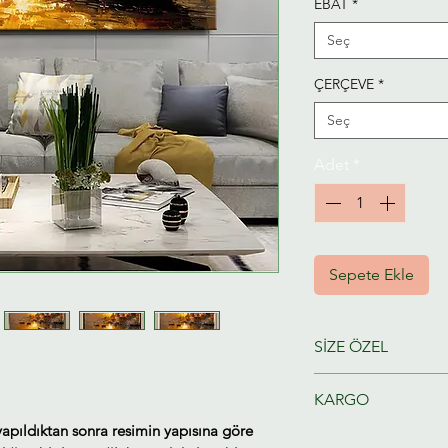
EBAT
*
Seç
ÇERÇEVE
*
Seç
Adet
*
Sepete Ekle
SİZE ÖZEL
Ressamlarımız taraf
KARGO
hazırlanacaktır.
yapıldıktan sonra resimin yapısına göre