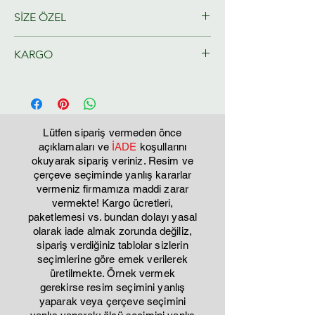
SİZE ÖZEL
Ressamlarımız tarafından size özel
KARGO
olarak hazırlanacaktır.
Tahmini Kargo teslim 2-3 iş günü
Lütfen sipariş vermeden önce
açıklamaları ve
İADE
koşullarını
okuyarak sipariş veriniz. Resim ve
çerçeve seçiminde yanlış kararlar
vermeniz firmamıza maddi zarar
vermekte! Kargo ücretleri,
paketlemesi vs. bundan dolayı yasal
olarak iade almak zorunda değiliz,
sipariş verdiğiniz tablolar sizlerin
seçimlerine göre emek verilerek
üretilmekte. Örnek vermek
gerekirse resim seçimini yanlış
yaparak veya çerçeve seçimini