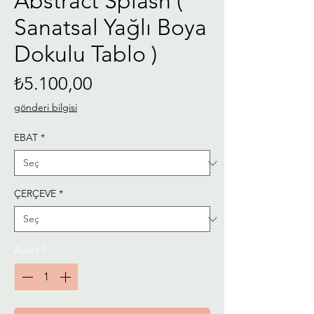
Abstract Splash (
Sanatsal Yağlı Boya
Dokulu Tablo )
Fiyat
₺5.100,00
gönderi bilgisi
EBAT
*
ÇERÇEVE
*
Adet
*