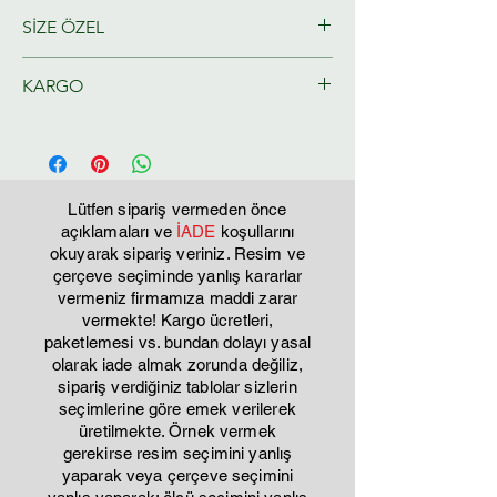
SİZE ÖZEL
Ressamlarımız tarafından size özel
KARGO
olarak hazırlanacaktır.
Tahmini Kargo teslim 2-3 iş günü
Lütfen sipariş vermeden önce
açıklamaları ve
İADE
koşullarını
okuyarak sipariş veriniz. Resim ve
çerçeve seçiminde yanlış kararlar
vermeniz firmamıza maddi zarar
vermekte! Kargo ücretleri,
paketlemesi vs. bundan dolayı yasal
olarak iade almak zorunda değiliz,
sipariş verdiğiniz tablolar sizlerin
seçimlerine göre emek verilerek
üretilmekte. Örnek vermek
gerekirse resim seçimini yanlış
yaparak veya çerçeve seçimini