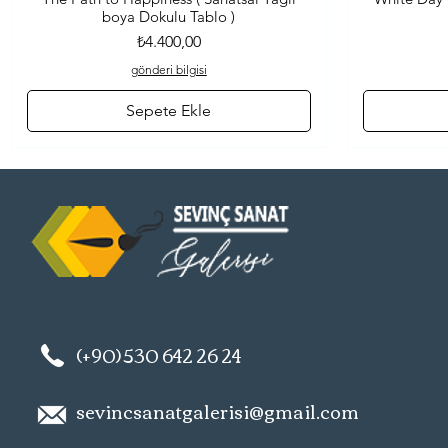
boya Dokulu Tablo )
Fiyat
₺4.400,00
gönderi bilgisi
Sepete Ekle
(+90) 530 642 26 24
sevincsanatgalerisi@gmail.com