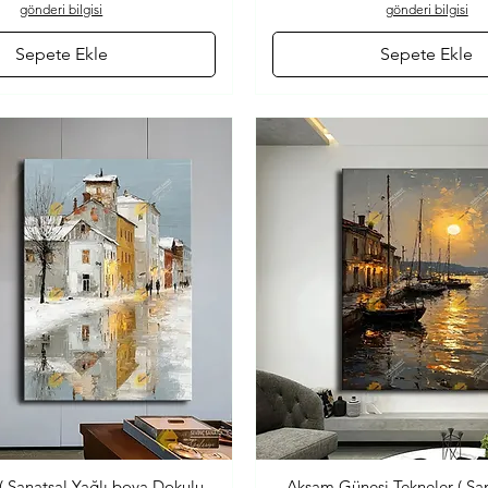
gönderi bilgisi
gönderi bilgisi
Sepete Ekle
Sepete Ekle
( Sanatsal Yağlı boya Dokulu
Akşam Güneşi Tekneler ( San
Hızlı Bakış
Hızlı Bakış