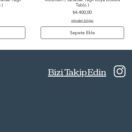
 )
Tablo )
Fiyat
₺4.400,00
gönderi bilgisi
Sepete Ekle
Bizi Takip Edin