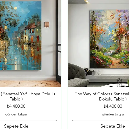
 ( Sanatsal Yağlı boya Dokulu
The Way of Colors ( Sanatsa
Hızlı Bakış
Hızlı Bakış
Tablo )
Dokulu Tablo )
Fiyat
Fiyat
₺4.400,00
₺4.400,00
gönderi bilgisi
gönderi bilgisi
Sepete Ekle
Sepete Ekle