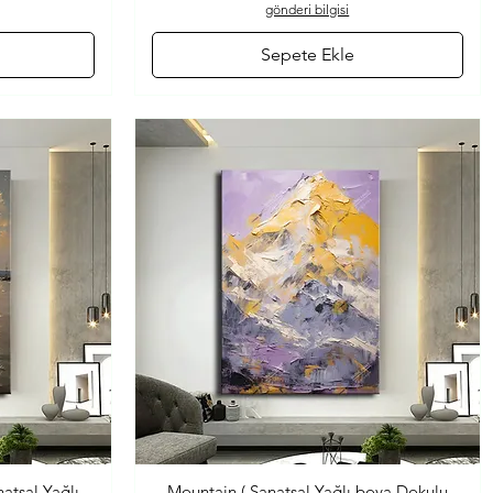
gönderi bilgisi
Sepete Ekle
atsal Yağlı
Mountain ( Sanatsal Yağlı boya Dokulu
Hızlı Bakış