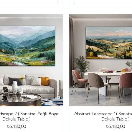
dscape 2 ( Sanatsal Yağlı Boya
Abstract Landscape 1( Sanats
Hızlı Bakış
Hızlı Bakış
Dokulu Tablo )
Dokulu Tablo )
Fiyat
Fiyat
₺5.180,00
₺5.180,00