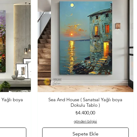
l Yağlı boya
Sea And House ( Sanatsal Yağlı boya
Hızlı Bakış
Dokulu Tablo )
Fiyat
₺4.400,00
gönderi bilgisi
Sepete Ekle