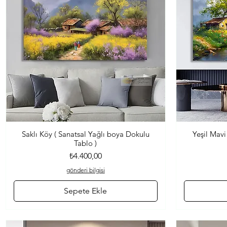
Saklı Köy ( Sanatsal Yağlı boya Dokulu
Yeşil Mavi
Hızlı Bakış
Tablo )
Fiyat
₺4.400,00
gönderi bilgisi
Sepete Ekle