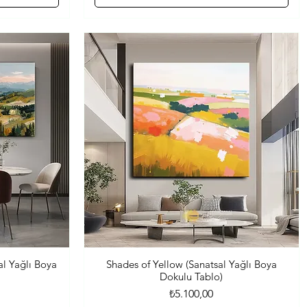
al Yağlı Boya
Shades of Yellow (Sanatsal Yağlı Boya
Hızlı Bakış
Dokulu Tablo)
Fiyat
₺5.100,00