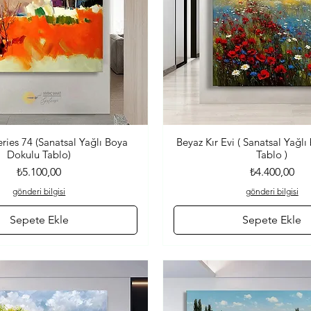
eries 74 (Sanatsal Yağlı Boya
Beyaz Kır Evi ( Sanatsal Yağl
Hızlı Bakış
Hızlı Bakış
Dokulu Tablo)
Tablo )
Fiyat
Fiyat
₺5.100,00
₺4.400,00
gönderi bilgisi
gönderi bilgisi
Sepete Ekle
Sepete Ekle