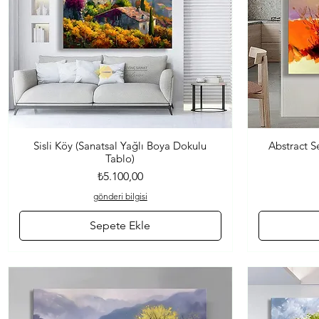
Sisli Köy (Sanatsal Yağlı Boya Dokulu
Abstract S
Hızlı Bakış
Tablo)
Fiyat
₺5.100,00
gönderi bilgisi
Sepete Ekle