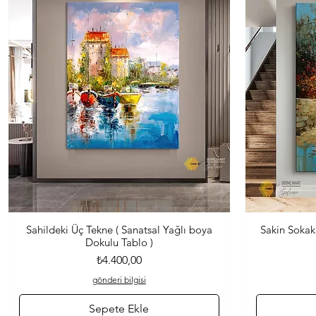
Sahildeki Üç Tekne ( Sanatsal Yağlı boya
Sakin Sokak
Hızlı Bakış
Dokulu Tablo )
Fiyat
₺4.400,00
gönderi bilgisi
Sepete Ekle