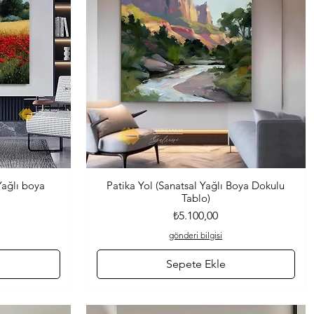
 Yağlı boya
Patika Yol (Sanatsal Yağlı Boya Dokulu
Hızlı Bakış
Tablo)
Fiyat
₺5.100,00
gönderi bilgisi
Sepete Ekle