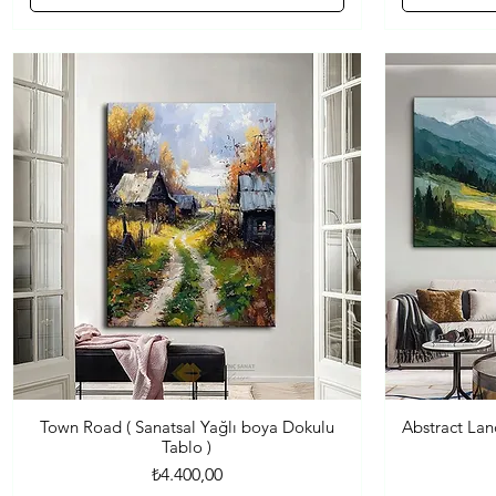
Town Road ( Sanatsal Yağlı boya Dokulu
Abstract Lan
Hızlı Bakış
Tablo )
Fiyat
₺4.400,00