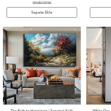
gönderi bilgisi
Sepete Ekle
The Path to Happiness ( Sanatsal Yağlı
White Day 
Hızlı Bakış