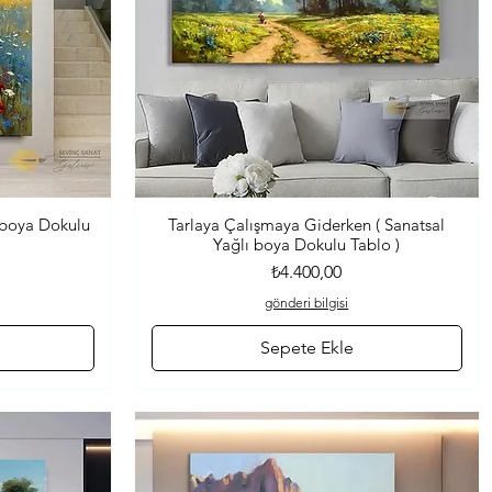
ı boya Dokulu
Tarlaya Çalışmaya Giderken ( Sanatsal
Hızlı Bakış
Yağlı boya Dokulu Tablo )
Fiyat
₺4.400,00
gönderi bilgisi
Sepete Ekle