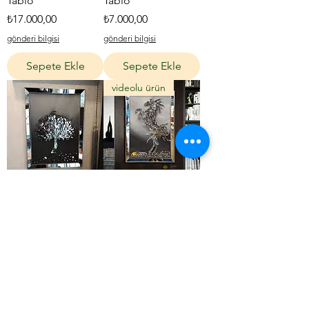
Tablo
Tablo
Fiyat
Fiyat
₺17.000,00
₺7.000,00
gönderi bilgisi
gönderi bilgisi
Sepete Ekle
Sepete Ekle
videolu ürün
Ayna Kabartmalı
Ayna Kabartmalı At
Ağaç Tablo
Tablo
Fiyat
Fiyat
₺7.000,00
₺19.000,00
gönderi bilgisi
gönderi bilgisi
Sepete Ekle
Sepete Ekle