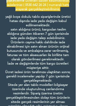
paketleme
ücretleri sizden kesilmektedir.
iadelerinizi (
0530 642 26 24
) numaralı hattı
arayarak gerçekleştirebilirsiniz.
yağlı boya dokulu tablo siparişlerinde üretici
hatası dışında iade yada değişim kabul
edilmemektedir.
satın aldığınız ürünü; kargodan teslim
aldığınız günden itibaren 7 gün içerisinde
iade yada değişim talep edebilirsiniz.
Ürünlerin cayma hakkı dahilinde iade
alınabilmesi için satın alınan ürünün orijinal
kutusunda ve ambalajına zarar verilmemiş,
faturası ve tüm aksesuarları ile birlikte tam
olarak gönderilmesi gerekmektedir.
İade ve değişimlerde tüm kargo ücretleri
müşteriye aittir.
Ücret iadesi ürün tarafımıza ulaştıktan sonra;
gerekli incelemeler yapılıp 7 gün içerisinde
gerçekleşmektedir.
Sitede yer alan tablo modelleri bilgisayar
üzerinde oluşturulmuş canlandırma
resimlerdir. Sipariş üzerine üretim
gerçekleştirilmesinden dolayı tüm ürünlerin
sitede gerçek resimlerinin yer alması