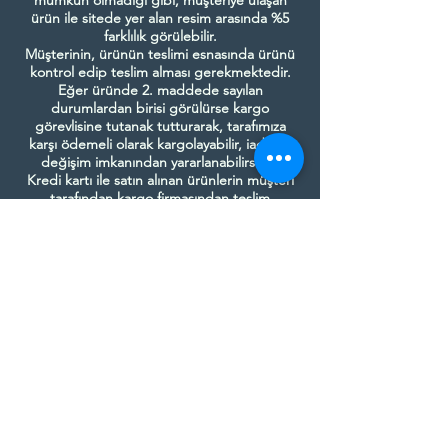
mümkün olmadığı gibi, müşteriye ulaşan
ürün ile sitede yer alan resim arasında %5
farklılık görülebilir.
Müşterinin, ürünün teslimi esnasında ürünü
kontrol edip teslim alması gerekmektedir.
Eğer üründe 2. maddede sayılan
durumlardan birisi görülürse kargo
görevlisine tutanak tutturarak, tarafımıza
karşı ödemeli olarak kargolayabilir, iade ve
değişim imkanından yararlanabilirsiniz.
Kredi kartı ile satın alınan ürünlerin müşteri
tarafından kargo firmasından teslim
alınmaması ve ürünün tekrar firmamıza geri
dönmesi durumunda 2. kez kargolama
ücreti müşteriden tahsil edilmektedir.
Bizi Takip Edin
bizi takip et
(+90) 530 642 26 24