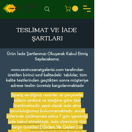
TESLİMAT VE İADE
ŞARTLARI
Ürün İade Şartlarımızı Okuyarak Kabul Etmiş
Sayılacaksınız.
www.sevincsanatgalerisi.com
tarafından
üretilen birinci sınıf kalitedeki tablolar, tüm
kalite testlerinden geçtikten sonra müşteriye
adrese teslim ücretsiz kargolanmaktadır
Sipariş verdiğiniz resimler ve çerçeveler
sizlerin zevkine ve isteğine göre özel
üretilmektedir. yasal olarak iade alma
zorunluluğumuz bulunmamaktadır. ancak
sizlerinde üzülmemesi adına 7 gün içersinde
iade kabul etmekteyiz. iade sürecinde tüm
( Giden Ve Gelen )
kargo ücretleri
ve