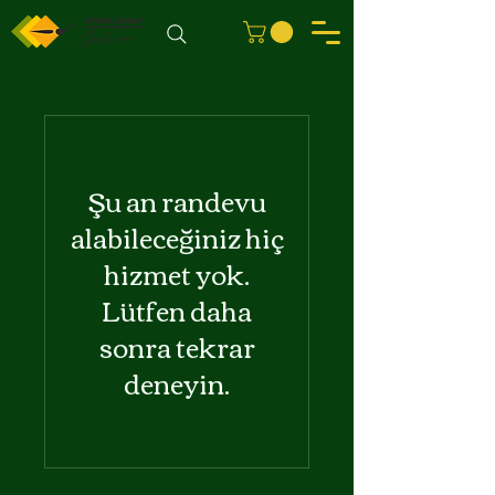
Şu an randevu
alabileceğiniz hiç
hizmet yok.
Lütfen daha
sonra tekrar
deneyin.