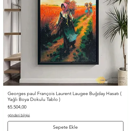
Georges paul François Laurent Laugee Buğday Hasatı (
Hızlı Bakış
Yağlı Boya Dokulu Tablo )
Fiyat
₺5.504,00
gönderi bilgisi
Sepete Ekle