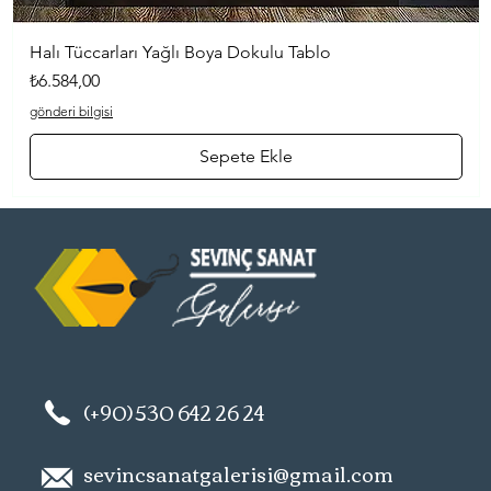
Halı Tüccarları Yağlı Boya Dokulu Tablo
Hızlı Bakış
Fiyat
₺6.584,00
gönderi bilgisi
Sepete Ekle
(+90) 530 642 26 24
sevincsanatgalerisi@gmail.com