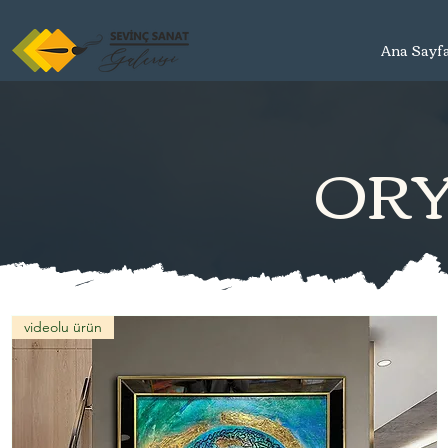
Ana Sayf
ORY
videolu ürün