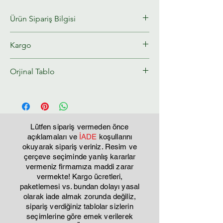
Ürün Sipariş Bilgisi
Ürün Sipariş Bilgisi
Kargo
Kabartmalı ayna tablolar stoklu
Tahmini kargo teslim süresi : 8-10 gün
Orjinal Tablo
çalışılmamaktadır. Sipariş edildikten
sonra 12 iş günü içersinde kargoya
Bu tablo tamamen sıfırdan tuval üzerine
verilir. nedeni ise; çok emek sarf ettiren
çalışılmıştır. kesinlikle baskı değildir.
ürünlerdir. özellikle zeminde kullanılan
kabartmanın kuruma süresi 10 gündür.
Lütfen sipariş vermeden önce
Kesinlikle ucuz, basit yapıştırma ürünler
açıklamaları ve
İADE
koşullarını
değillerdir. görselde görmüş
okuyarak sipariş veriniz. Resim ve
olduğunuz ürünün bire bir aynısı
çerçeve seçiminde yanlış kararlar
vermeniz firmamıza maddi zarar
yapılamaz % 5 farklılık olabilir el
vermekte! Kargo ücretleri,
işçiliği ile yapıldığı için farklılık
paketlemesi vs. bundan dolayı yasal
gösterebilir.
olarak iade almak zorunda değiliz,
sipariş verdiğiniz tablolar sizlerin
seçimlerine göre emek verilerek