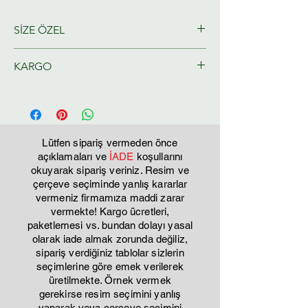
SİZE ÖZEL
KARGO
Ressamlarımız tarafından size özel
olarak hazırlanacaktır.
Tahmini Kargo teslim 2-3 iş günü
Lütfen sipariş vermeden önce
açıklamaları ve
İADE
koşullarını
okuyarak sipariş veriniz. Resim ve
çerçeve seçiminde yanlış kararlar
vermeniz firmamıza maddi zarar
vermekte! Kargo ücretleri,
paketlemesi vs. bundan dolayı yasal
olarak iade almak zorunda değiliz,
sipariş verdiğiniz tablolar sizlerin
seçimlerine göre emek verilerek
üretilmekte. Örnek vermek
gerekirse resim seçimini yanlış
yaparak veya çerçeve seçimini