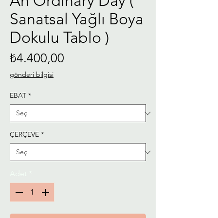
An Ordinary Day (
Sanatsal Yağlı Boya
Dokulu Tablo )
Fiyat
₺4.400,00
gönderi bilgisi
EBAT
*
ÇERÇEVE
*
Adet
*