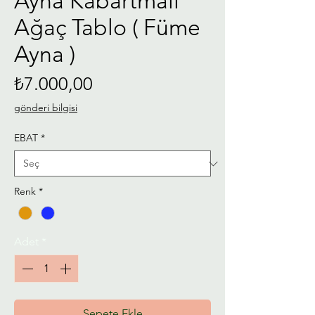
Ayna Kabartmalı
Ağaç Tablo ( Füme
Ayna )
Fiyat
₺7.000,00
gönderi bilgisi
EBAT
*
Renk
*
Adet
*
Sepete Ekle