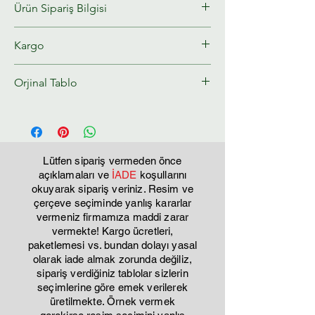
Ürün Sipariş Bilgisi
Kargo
Kabartmalı ayna tablolar stoklu
çalışılmamaktadır. Sipariş edildikten
Tahmini kargo teslim süresi : 8-10 gün
Orjinal Tablo
sonra 12 iş günü içersinde kargoya
verilir. nedeni ise; çok emek sarf ettiren
Bu tablo tamamen sıfırdan tuval üzerine
ürünlerdir. özellikle zeminde kullanılan
çalışılmıştır. kesinlikle baskı değildir.
kabartmanın kuruma süresi 10 gündür.
Kesinlikle ucuz, basit yapıştırma ürünler
Lütfen sipariş vermeden önce
değillerdir. görselde görmüş
açıklamaları ve
İADE
koşullarını
olduğunuz ürünün bire bir aynısı
okuyarak sipariş veriniz. Resim ve
yapılamaz % 5 farklılık olabilir el
çerçeve seçiminde yanlış kararlar
vermeniz firmamıza maddi zarar
işçiliği ile yapıldığı için farklılık
vermekte! Kargo ücretleri,
gösterebilir.
paketlemesi vs. bundan dolayı yasal
olarak iade almak zorunda değiliz,
sipariş verdiğiniz tablolar sizlerin
seçimlerine göre emek verilerek
üretilmekte. Örnek vermek