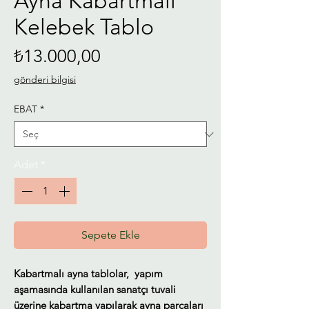
Ayna Kabartmalı
Kelebek Tablo
Fiyat
₺13.000,00
gönderi bilgisi
EBAT
*
Adet
*
Sepete Ekle
Kabartmalı ayna tablolar, yapım
aşamasında kullanılan sanatçı tuvali
üzerine kabartma yapılarak ayna parçaları