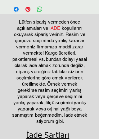
verilir. nedeni ise; çok emek sarf ettiren
ürünlerdir. özellikle zeminde kullanılan
kabartmanın kuruma süresi 10 gündür.
Lütfen sipariş vermeden önce
Kesinlikle ucuz, basit yapıştırma ürünler
açıklamaları ve
İADE
koşullarını
okuyarak sipariş veriniz. Resim ve
değillerdir. görselde görmüş
çerçeve seçiminde yanlış kararlar
olduğunuz ürünün bire bir aynısı
vermeniz firmamıza maddi zarar
yapılamaz % 5 farklılık olabilir el
vermekte! Kargo ücretleri,
işçiliği ile yapıldığı için farklılık
paketlemesi vs. bundan dolayı yasal
gösterebilir.
olarak iade almak zorunda değiliz,
sipariş verdiğiniz tablolar sizlerin
seçimlerine göre emek verilerek
üretilmekte. Örnek vermek
gerekirse resim seçimini yanlış
yaparak veya çerçeve seçimini
yanlış yaparak; ölçü seçimini yanlış
yaparak veya orjinal yağlı boya
sanmıştım beğenmedim, iade etmek
istiyorum gibi.
İade Şartları