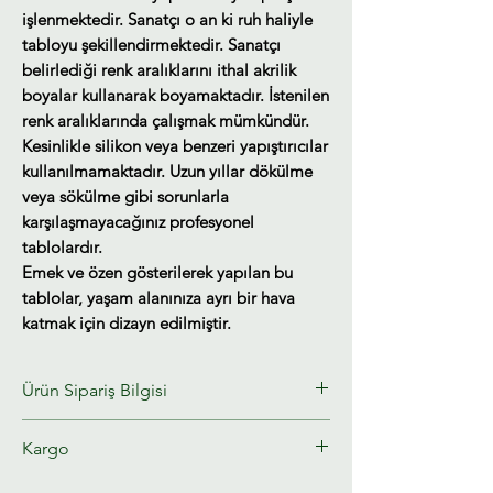
işlenmektedir. Sanatçı o an ki ruh haliyle
tabloyu şekillendirmektedir. Sanatçı
belirlediği renk aralıklarını ithal akrilik
boyalar kullanarak boyamaktadır. İstenilen
renk aralıklarında çalışmak mümkündür.
Kesinlikle silikon veya benzeri yapıştırıcılar
kullanılmamaktadır. Uzun yıllar dökülme
veya sökülme gibi sorunlarla
karşılaşmayacağınız profesyonel
tablolardır.
Emek ve özen gösterilerek yapılan bu
tablolar, yaşam alanınıza ayrı bir hava
katmak için dizayn edilmiştir.
Ürün Sipariş Bilgisi
Kabartmalı ayna tablolar stoklu
Kargo
çalışılmamaktadır. Sipariş edildikten
sonra 12 iş günü içersinde kargoya
Tahmini kargo teslim süresi : 8-10 gün