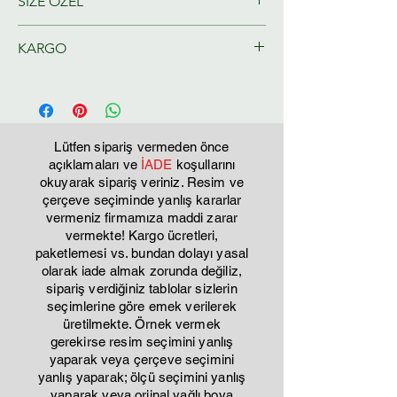
SİZE ÖZEL
Ressamlarımız tarafından size özel
KARGO
olarak hazırlanacaktır.
Tahmini Kargo teslim 2-3 iş günü
Lütfen sipariş vermeden önce
açıklamaları ve
İADE
koşullarını
okuyarak sipariş veriniz. Resim ve
çerçeve seçiminde yanlış kararlar
vermeniz firmamıza maddi zarar
vermekte! Kargo ücretleri,
paketlemesi vs. bundan dolayı yasal
olarak iade almak zorunda değiliz,
sipariş verdiğiniz tablolar sizlerin
seçimlerine göre emek verilerek
üretilmekte. Örnek vermek
gerekirse resim seçimini yanlış
yaparak veya çerçeve seçimini
yanlış yaparak; ölçü seçimini yanlış
yaparak veya orjinal yağlı boya