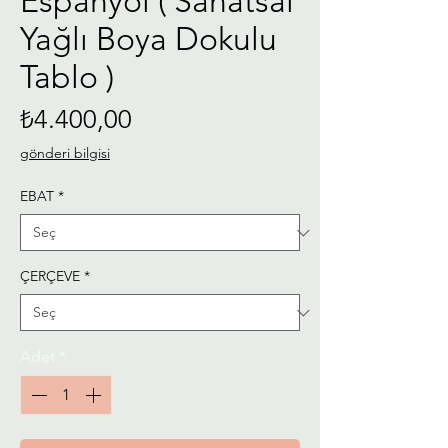
Espanyol ( Sanatsal
Yağlı Boya Dokulu
Tablo )
Fiyat
₺4.400,00
gönderi bilgisi
EBAT
*
ÇERÇEVE
*
Adet
*