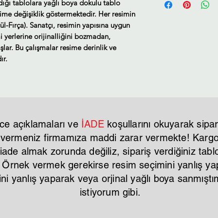
ldığı tablolara yağlı boya dokulu tablo
sime değişiklik göstermektedir. Her resimin
ül-Fırça). Sanatçı, resimin yapısına uygun
i yerlerine orijinalliğini bozmadan,
lar. Bu çalışmalar resime derinlik ve
ır.
ce açıklamaları ve
İADE
koşullarını okuyarak sipar
r vermeniz firmamıza maddi zarar vermekte! Kargo 
ade almak zorunda değiliz, sipariş verdiğiniz tablo
. Örnek vermek gerekirse resim seçimini yanlış y
mini yanlış yaparak veya orjinal yağlı boya sanmı
istiyorum gibi.