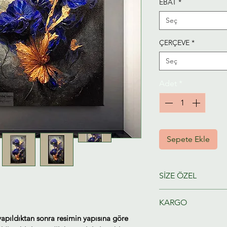
EBAT
*
Seç
ÇERÇEVE
*
Seç
Adet
*
Sepete Ekle
SİZE ÖZEL
Ressamlarımız taraf
KARGO
hazırlanacaktır.
yapıldıktan sonra resimin yapısına göre
Tahmini Kargo tesl