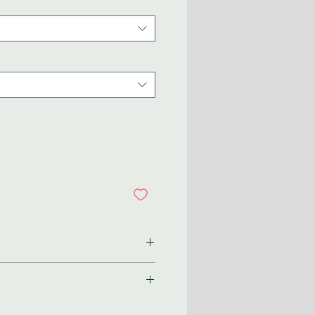
ından size özel olarak
im 2-3 iş günü