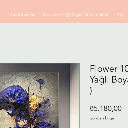
a
Hakkımızda
Sanatsal Yağlı Boya Dokulu Tablo
Ayna 
Flower 10
Yağlı Bo
)
Fi
₺5.180,00
gönderi bilgisi