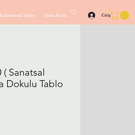
Kabartmalı Tablo
Daha Fazla
Giriş
 ( Sanatsal
ya Dokulu Tablo
yat