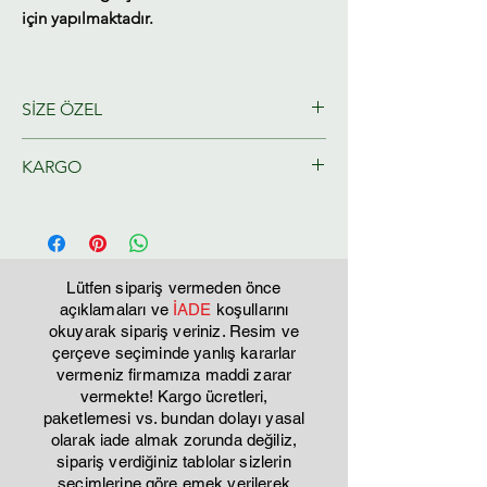
için yapılmaktadır.
SİZE ÖZEL
Ressamlarımız tarafından size özel
KARGO
olarak hazırlanacaktır.
Tahmini Kargo teslim 2-3 iş günü
Lütfen sipariş vermeden önce
açıklamaları ve
İADE
koşullarını
okuyarak sipariş veriniz. Resim ve
çerçeve seçiminde yanlış kararlar
vermeniz firmamıza maddi zarar
vermekte! Kargo ücretleri,
paketlemesi vs. bundan dolayı yasal
olarak iade almak zorunda değiliz,
sipariş verdiğiniz tablolar sizlerin
seçimlerine göre emek verilerek