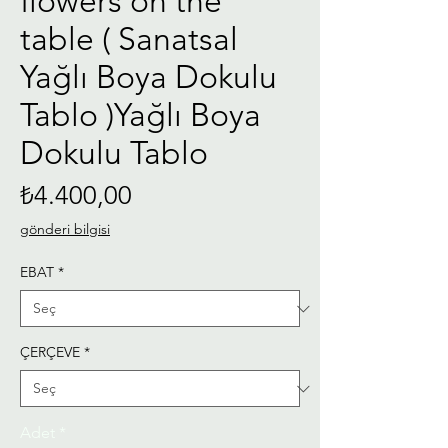
flowers on the
table ( Sanatsal
Yağlı Boya Dokulu
Tablo )Yağlı Boya
Dokulu Tablo
Fiyat
₺4.400,00
gönderi bilgisi
EBAT
*
ÇERÇEVE
*
Adet
*