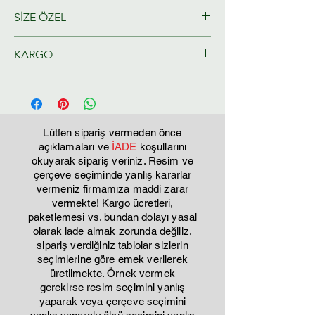
SİZE ÖZEL
Ressamlarımız tarafından size özel
KARGO
olarak hazırlanacaktır.
Tahmini Kargo teslim 2-3 iş günü
Lütfen sipariş vermeden önce
açıklamaları ve
İADE
koşullarını
okuyarak sipariş veriniz. Resim ve
çerçeve seçiminde yanlış kararlar
vermeniz firmamıza maddi zarar
vermekte! Kargo ücretleri,
paketlemesi vs. bundan dolayı yasal
olarak iade almak zorunda değiliz,
sipariş verdiğiniz tablolar sizlerin
seçimlerine göre emek verilerek
üretilmekte. Örnek vermek
gerekirse resim seçimini yanlış
yaparak veya çerçeve seçimini