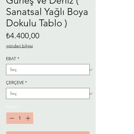
Güneş Ve Deniz (
Sanatsal Yağlı Boya
Dokulu Tablo )
Fiyat
₺4.400,00
gönderi bilgisi
EBAT
*
ÇERÇEVE
*
Adet
*