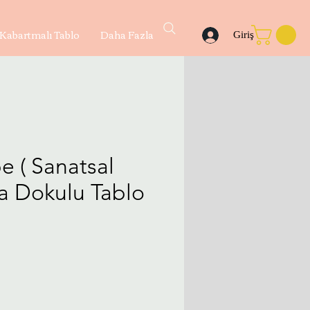
Kabartmalı Tablo
Daha Fazla
Giriş
e ( Sanatsal
ya Dokulu Tablo
yat