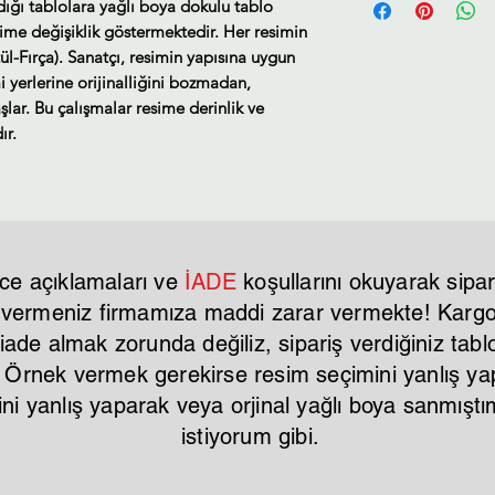
ldığı tablolara yağlı boya dokulu tablo
sime değişiklik göstermektedir. Her resimin
ül-Fırça). Sanatçı, resimin yapısına uygun
i yerlerine orijinalliğini bozmadan,
lar. Bu çalışmalar resime derinlik ve
ır.
ce açıklamaları ve
İADE
koşullarını okuyarak sipar
r vermeniz firmamıza maddi zarar vermekte! Kargo 
ade almak zorunda değiliz, sipariş verdiğiniz tablo
. Örnek vermek gerekirse resim seçimini yanlış y
mini yanlış yaparak veya orjinal yağlı boya sanmı
istiyorum gibi.