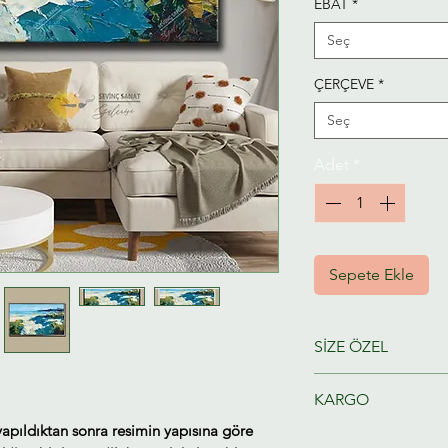
EBAT
*
Seç
ÇERÇEVE
*
Seç
Adet
*
Sepete Ekle
SİZE ÖZEL
Ressamlarımız taraf
KARGO
hazırlanacaktır.
yapıldıktan sonra resimin yapısına göre
Tahmini Kargo tesl