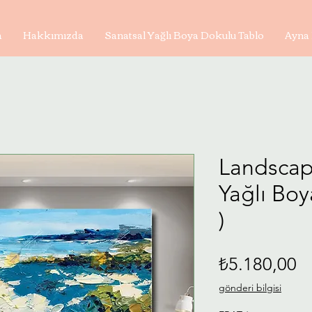
a
Hakkımızda
Sanatsal Yağlı Boya Dokulu Tablo
Ayna 
Landscap
Yağlı Bo
)
Fi
₺5.180,00
gönderi bilgisi