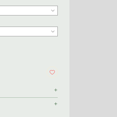
ından size özel olarak
im 2-3 iş günü