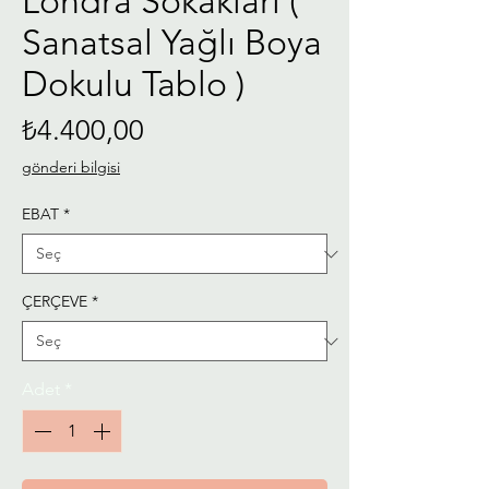
Londra Sokakları (
Sanatsal Yağlı Boya
Dokulu Tablo )
Fiyat
₺4.400,00
gönderi bilgisi
EBAT
*
ÇERÇEVE
*
Adet
*