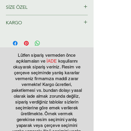
SİZE ÖZEL
KARGO
Ressamlarımız tarafından size özel
olarak hazırlanacaktır.
Tahmini Kargo teslim 2-3 iş günü
Lütfen sipariş vermeden önce
açıklamaları ve
İADE
koşullarını
okuyarak sipariş veriniz. Resim ve
çerçeve seçiminde yanlış kararlar
vermeniz firmamıza maddi zarar
vermekte! Kargo ücretleri,
paketlemesi vs. bundan dolayı yasal
olarak iade almak zorunda değiliz,
sipariş verdiğiniz tablolar sizlerin
seçimlerine göre emek verilerek
üretilmekte. Örnek vermek
gerekirse resim seçimini yanlış
yaparak veya çerçeve seçimini