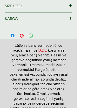
SİZE ÖZEL
Ressamlarımız tarafından size özel
KARGO
olarak hazırlanacaktır.
Tahmini Kargo teslim 2-3 iş günü
Lütfen sipariş vermeden önce
açıklamaları ve
İADE
koşullarını
okuyarak sipariş veriniz. Resim ve
çerçeve seçiminde yanlış kararlar
vermeniz firmamıza maddi zarar
vermekte! Kargo ücretleri,
paketlemesi vs. bundan dolayı yasal
olarak iade almak zorunda değiliz,
sipariş verdiğiniz tablolar sizlerin
seçimlerine göre emek verilerek
üretilmekte. Örnek vermek
gerekirse resim seçimini yanlış
yaparak veya çerçeve seçimini