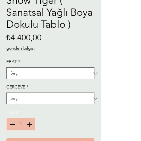
Snow Tiger (
Sanatsal Yağlı Boya
Dokulu Tablo )
Fiyat
₺4.400,00
gönderi bilgisi
EBAT
*
ÇERÇEVE
*
Adet
*