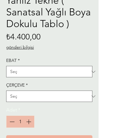
Yanlız Tekne (
Sanatsal Yağlı Boya
Dokulu Tablo )
Fiyat
₺4.400,00
gönderi bilgisi
EBAT
*
ÇERÇEVE
*
Adet
*