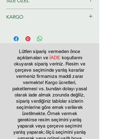
SİZE ÖZEL
Ressamlarımız tarafından size özel
KARGO
olarak hazırlanacaktır.
Tahmini Kargo teslim 2-3 iş günü
Lütfen sipariş vermeden önce
açıklamaları ve
İADE
koşullarını
okuyarak sipariş veriniz. Resim ve
çerçeve seçiminde yanlış kararlar
vermeniz firmamıza maddi zarar
vermekte! Kargo ücretleri,
paketlemesi vs. bundan dolayı yasal
olarak iade almak zorunda değiliz,
sipariş verdiğiniz tablolar sizlerin
seçimlerine göre emek verilerek
üretilmekte. Örnek vermek
gerekirse resim seçimini yanlış
yaparak veya çerçeve seçimini
yanlış yaparak; ölçü seçimini yanlış
yaparak veya orjinal yağlı boya